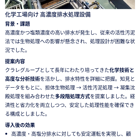
化学工場向け 高濃度排水処理設備
背景・課題
高濃度かつ塩類濃度の高い排水が発生し、従来の活性汚泥
法では生物処理への影響が懸念され、処理設計が困難な状
況でした。
提案内容
クラレグループとして長年にわたり培ってきた
化学技術と
高度な分析技術
を活かし、排水特性を詳細に把握。知見と
データをもとに、担体生物処理 → 活性汚泥処理 → 凝集沈
殿処理を組み合わせた
多段階処理方式
を提案しました。経
済性と省力化を両立しつつ、安定した処理性能を確保でき
る構成としました。
導入後の効果
高濃度・高塩分排水に対しても安定運転を実現し、顧