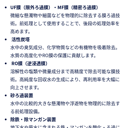
UF膜（限外ろ過膜）・MF膜（精密ろ過膜）
微細な懸濁物や細菌などを物理的に除去する膜ろ過技
術。前処理として使用することで、後段の処理効率を
高めます。
活性炭塔
水中の臭気成分、化学物質などの有機物を吸着除去。
水質の高度化やRO膜の保護に貢献します。
RO膜（逆浸透膜）
溶解性の塩類や微量成分まで高精度で除去可能な膜技
術。高純度な回収水の生成により、再利用率を大幅に
向上させます​。
砂ろ過装置
水中の比較的大きな懸濁物や浮遊物を物理的に除去す
る前処理設備。
除鉄・除マンガン装置
地下水や原水に含まれる鉄・マンガンを酸化・ろ過に